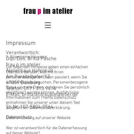
Impressum
Verantwortlich:
1. Allgemeine Hinweise
Dipl. Des. Britta Pasche
frau p im atelier
Die folgenden Hinweise geben einen einfachen
Atelierhaus Hafenkult
Überblick darüber, was mit Ihren
Am Parallelhafen 12
personenbezogenen Daten passiert, wenn Sie
47059 Duisburg
unsere Website besuchen. Personenbezogene
Daten sind alle Daten, mit denen Sie persönlich
Telefon:
0171 313 9414
identifiziert werden können. Ausführliche
E-Mail: britta(at)fraupimatelier.de
Informationen zum Thema Datenschutz
entnehmen Sie unserer unter diesem Text
St. Nr.
107-5804-0564
aufgeführten Datenschutzerklärung.
Datenschutz
Datenerfassung auf unserer Website
Wer ist verantwortlich für die Datenerfassung
auf dieser Website?